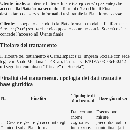
Utente finale
:
si intende l’utente finale (caregiver e/o paziente) che
accede alla Piattaforma secondo i Termini d’Uso Utenti Finali,
destinatario dei servizi informativi resi tramite la Piattaforma stessa;
Cliente
:
il soggetto che adotta la Piattaforma in modalità Platform as a
Service (PaaS) sottoscrivendo apposito contratto con la Società e che
concede l’accesso all’Utente finale.
Titolare del trattamento
Il Titolare del trattamento è Care2Impact s.r.l. Impresa Sociale con sede
legale in Viale Mentana 41 43125, Parma – C.F/P.IVA 03106460342
(di seguito denominato “Titolare” o “Società”).
Finalità del trattamento, tipologia dei dati trattati e
base giuridica
Tipologie di
N.
Finalità
Base giuridica
dati trattati
Dati comuni
Esecuzione
(nome,
misure
Creare e gestire gli account degli
cognome,
precontrattuali o
1
utenti sulla Piattaforma
indirizzo e-
contrattuali (art.