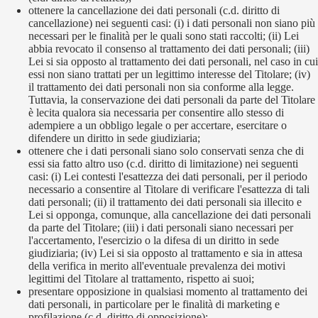
ottenere la cancellazione dei dati personali (c.d. diritto di
cancellazione) nei seguenti casi: (i) i dati personali non siano più
necessari per le finalità per le quali sono stati raccolti; (ii) Lei
abbia revocato il consenso al trattamento dei dati personali; (iii)
Lei si sia opposto al trattamento dei dati personali, nel caso in cui
essi non siano trattati per un legittimo interesse del Titolare; (iv)
il trattamento dei dati personali non sia conforme alla legge.
Tuttavia, la conservazione dei dati personali da parte del Titolare
è lecita qualora sia necessaria per consentire allo stesso di
adempiere a un obbligo legale o per accertare, esercitare o
difendere un diritto in sede giudiziaria;
ottenere che i dati personali siano solo conservati senza che di
essi sia fatto altro uso (c.d. diritto di limitazione) nei seguenti
casi: (i) Lei contesti l'esattezza dei dati personali, per il periodo
necessario a consentire al Titolare di verificare l'esattezza di tali
dati personali; (ii) il trattamento dei dati personali sia illecito e
Lei si opponga, comunque, alla cancellazione dei dati personali
da parte del Titolare; (iii) i dati personali siano necessari per
l'accertamento, l'esercizio o la difesa di un diritto in sede
giudiziaria; (iv) Lei si sia opposto al trattamento e sia in attesa
della verifica in merito all'eventuale prevalenza dei motivi
legittimi del Titolare al trattamento, rispetto ai suoi;
presentare opposizione in qualsiasi momento al trattamento dei
dati personali, in particolare per le finalità di marketing e
profilazione (c.d. diritto di opposizione);