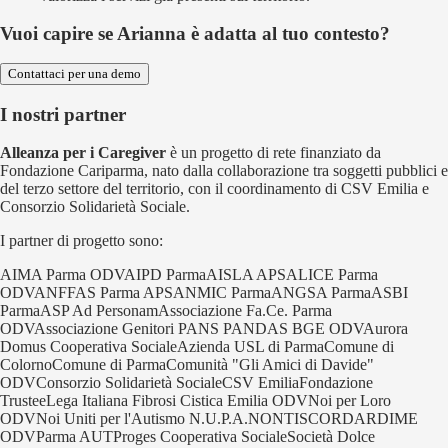
Vuoi capire se Arianna è adatta al tuo contesto?
Contattaci per una demo
I nostri partner
Alleanza per i Caregiver
è un progetto di rete finanziato da
Fondazione Cariparma, nato dalla collaborazione tra soggetti pubblici e
del terzo settore del territorio, con il coordinamento di CSV Emilia e
Consorzio Solidarietà Sociale.
I partner di progetto sono:
AIMA Parma ODV
AIPD Parma
AISLA APS
ALICE Parma
ODV
ANFFAS Parma APS
ANMIC Parma
ANGSA Parma
ASBI
Parma
ASP Ad Personam
Associazione Fa.Ce. Parma
ODV
Associazione Genitori PANS PANDAS BGE ODV
Aurora
Domus Cooperativa Sociale
Azienda USL di Parma
Comune di
Colorno
Comune di Parma
Comunità "Gli Amici di Davide"
ODV
Consorzio Solidarietà Sociale
CSV Emilia
Fondazione
Trustee
Lega Italiana Fibrosi Cistica Emilia ODV
Noi per Loro
ODV
Noi Uniti per l'Autismo N.U.P.A.
NONTISCORDARDIME
ODV
Parma AUT
Proges Cooperativa Sociale
Società Dolce